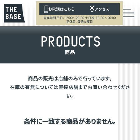
お電話はこちら
アクセス
営業時間 平日：12:00～20:00 土日祝：10:00～20:00
定休日：毎週金曜日
P
R
O
D
U
C
T
S
商
品
商品の販売は店舗のみで行っています。
在庫の有無については直接店舗までお問い合わせくださ
い。
条件に一致する商品がありません。