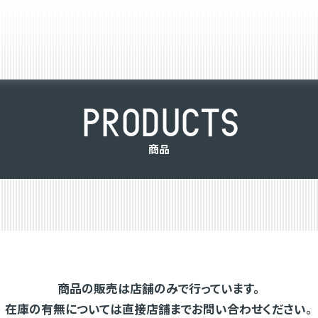
P
R
O
D
U
C
T
S
商
品
商品の販売は店舗のみで行っています。
在庫の有無については直接店舗までお問い合わせください。