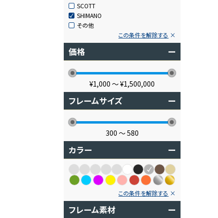
SCOTT
SHIMANO
その他
この条件を解除する
価格
ー
¥1,000
〜
¥1,500,000
フレームサイズ
ー
300
〜
580
カラー
ー
この条件を解除する
フレーム素材
ー