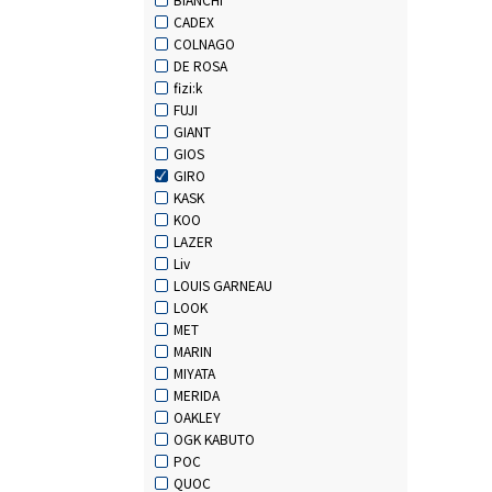
CADEX
COLNAGO
DE ROSA
fizi:k
FUJI
GIANT
GIOS
GIRO
KASK
KOO
LAZER
Liv
LOUIS GARNEAU
LOOK
MET
MARIN
MIYATA
MERIDA
OAKLEY
OGK KABUTO
POC
QUOC