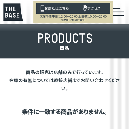
お電話はこちら
アクセス
営業時間 平日：12:00～20:00 土日祝：10:00～20:00
定休日：毎週金曜日
P
R
O
D
U
C
T
S
商
品
商品の販売は店舗のみで行っています。
在庫の有無については直接店舗までお問い合わせくださ
い。
条件に一致する商品がありません。