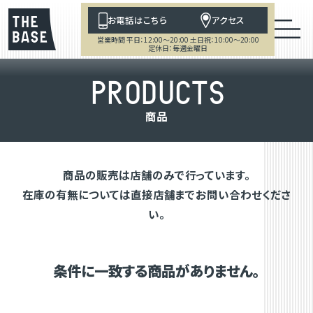
お電話はこちら
アクセス
営業時間 平日：12:00～20:00 土日祝：10:00～20:00
定休日：毎週金曜日
P
R
O
D
U
C
T
S
商
品
商品の販売は店舗のみで行っています。
在庫の有無については直接店舗までお問い合わせくださ
い。
条件に一致する商品がありません。