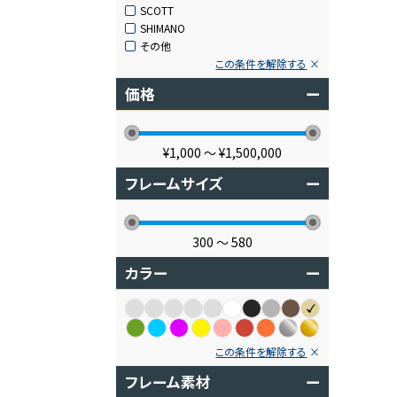
SCOTT
SHIMANO
その他
この条件を解除する
価格
ー
¥1,000
〜
¥1,500,000
フレームサイズ
ー
300
〜
580
カラー
ー
この条件を解除する
フレーム素材
ー