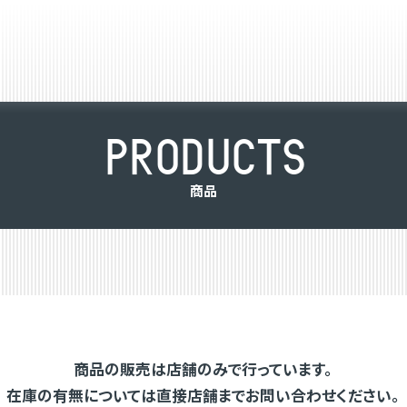
P
R
O
D
U
C
T
S
商
品
商品の販売は店舗のみで行っています。
在庫の有無については直接店舗までお問い合わせください。