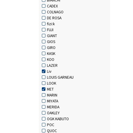
CADEX
COLNAGO
DE ROSA
fizi:k
FUJI
GIANT
GIOS
GIRO
KASK
KOO
LAZER
Liv
LOUIS GARNEAU
LOOK
MET
MARIN
MIYATA
MERIDA
OAKLEY
OGK KABUTO
POC
QUOC