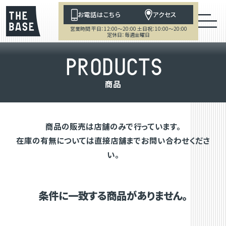
お電話はこちら
アクセス
営業時間 平日：12:00～20:00 土日祝：10:00～20:00
定休日：毎週金曜日
P
R
O
D
U
C
T
S
商
品
商品の販売は店舗のみで行っています。
在庫の有無については直接店舗までお問い合わせくださ
い。
条件に一致する商品がありません。