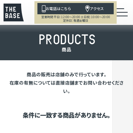
お電話はこちら
アクセス
営業時間 平日：12:00～20:00 土日祝：10:00～20:00
定休日：毎週金曜日
P
R
O
D
U
C
T
S
商
品
商品の販売は店舗のみで行っています。
在庫の有無については直接店舗までお問い合わせくださ
い。
条件に一致する商品がありません。