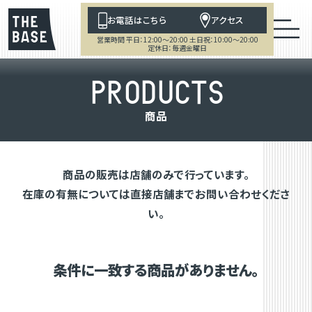
お電話はこちら
アクセス
営業時間 平日：12:00～20:00 土日祝：10:00～20:00
定休日：毎週金曜日
P
R
O
D
U
C
T
S
商
品
商品の販売は店舗のみで行っています。
在庫の有無については直接店舗までお問い合わせくださ
い。
条件に一致する商品がありません。