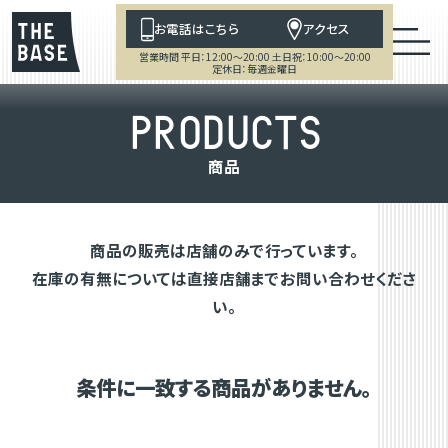
お電話はこちら
アクセス
営業時間 平日：12:00～20:00 土日祝：10:00～20:00
定休日：毎週金曜日
P
R
O
D
U
C
T
S
商
品
商品の販売は店舗のみで行っています。
在庫の有無については直接店舗までお問い合わせくださ
い。
条件に一致する商品がありません。