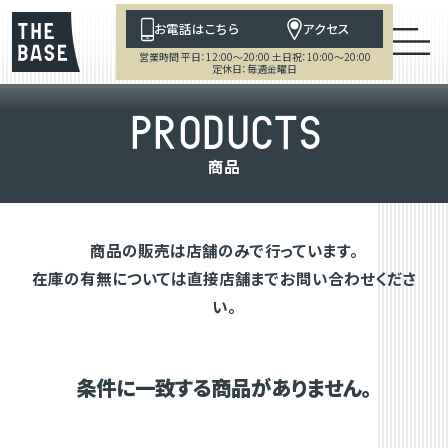
お電話はこちら
アクセス
営業時間 平日：12:00～20:00 土日祝：10:00～20:00
定休日：毎週金曜日
P
R
O
D
U
C
T
S
商
品
商品の販売は店舗のみで行っています。
在庫の有無については直接店舗までお問い合わせくださ
い。
条件に一致する商品がありません。