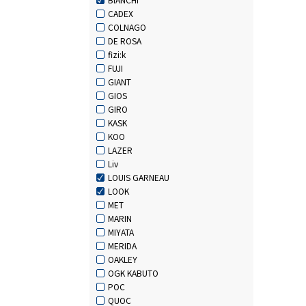
CADEX
COLNAGO
DE ROSA
fizi:k
FUJI
GIANT
GIOS
GIRO
KASK
KOO
LAZER
Liv
LOUIS GARNEAU
LOOK
MET
MARIN
MIYATA
MERIDA
OAKLEY
OGK KABUTO
POC
QUOC