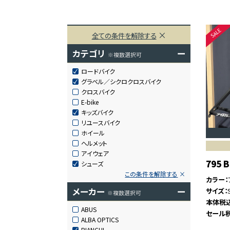
全ての条件を解除する
カテゴリ
ー
※複数選択可
ロードバイク
グラベル／シクロクロスバイク
クロスバイク
E-bike
キッズバイク
リユースバイク
ホイール
ヘルメット
アイウェア
795 
シューズ
この条件を解除する
カラー
メーカー
ー
サイズ
※複数選択可
本体税
ABUS
セール
ALBA OPTICS
BIANCHI