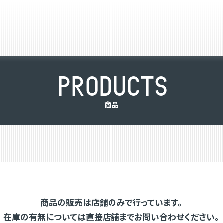
P
R
O
D
U
C
T
S
商
品
商品の販売は店舗のみで行っています。
在庫の有無については直接店舗までお問い合わせください。