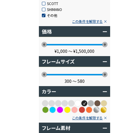
SCOTT
SHIMANO
その他
この条件を解除する
価格
ー
¥1,000
〜
¥1,500,000
フレームサイズ
ー
300
〜
580
カラー
ー
この条件を解除する
フレーム素材
ー