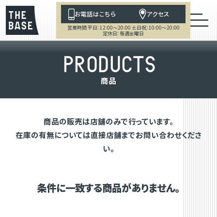
お電話はこちら
アクセス
営業時間 平日：12:00～20:00 土日祝：10:00～20:00
定休日：毎週金曜日
P
R
O
D
U
C
T
S
商
品
商品の販売は店舗のみで行っています。
在庫の有無については直接店舗までお問い合わせくださ
い。
条件に一致する商品がありません。