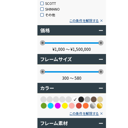
SCOTT
SHIMANO
その他
この条件を解除する
価格
ー
¥1,000
〜
¥1,500,000
フレームサイズ
ー
300
〜
580
カラー
ー
この条件を解除する
フレーム素材
ー