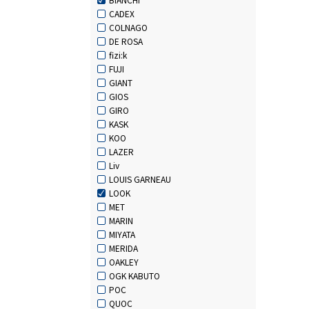
CADEX
COLNAGO
DE ROSA
fizi:k
FUJI
GIANT
GIOS
GIRO
KASK
KOO
LAZER
Liv
LOUIS GARNEAU
LOOK
MET
MARIN
MIYATA
MERIDA
OAKLEY
OGK KABUTO
POC
QUOC