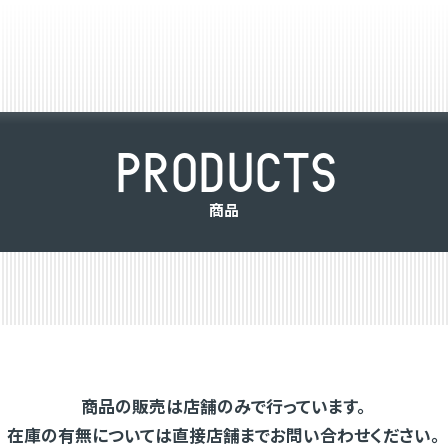
P
R
O
D
U
C
T
S
商
品
商品の販売は店舗のみで行っています。
在庫の有無については直接店舗までお問い合わせください。