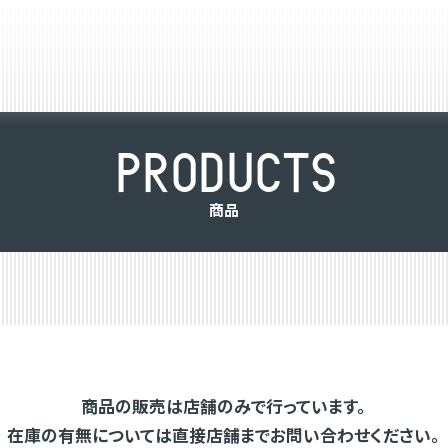
P
R
O
D
U
C
T
S
商
品
商品の販売は店舗のみで行っています。
在庫の有無については直接店舗までお問い合わせください。