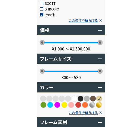
SCOTT
SHIMANO
その他
この条件を解除する
価格
ー
¥1,000
〜
¥1,500,000
フレームサイズ
ー
300
〜
580
カラー
ー
この条件を解除する
フレーム素材
ー