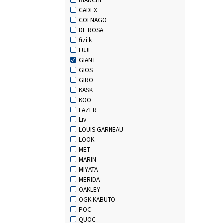
CADEX
COLNAGO
DE ROSA
fizi:k
FUJI
GIANT
GIOS
GIRO
KASK
KOO
LAZER
Liv
LOUIS GARNEAU
LOOK
MET
MARIN
MIYATA
MERIDA
OAKLEY
OGK KABUTO
POC
QUOC