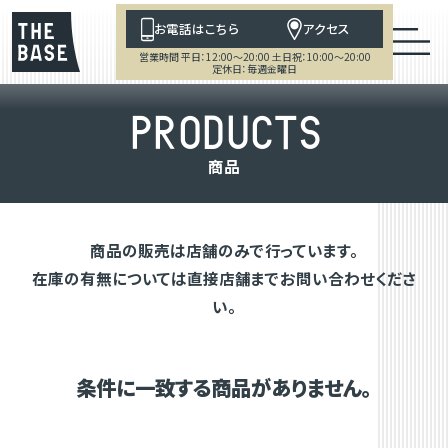
お電話はこちら
アクセス
営業時間 平日：12:00～20:00 土日祝：10:00～20:00
定休日：毎週金曜日
P
R
O
D
U
C
T
S
商
品
商品の販売は店舗のみで行っています。
在庫の有無については直接店舗までお問い合わせくださ
い。
条件に一致する商品がありません。