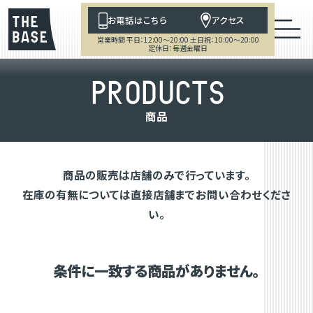
お電話はこちら
アクセス
営業時間 平日：12:00～20:00 土日祝：10:00～20:00
定休日：毎週金曜日
P
R
O
D
U
C
T
S
商
品
商品の販売は店舗のみで行っています。
在庫の有無については直接店舗までお問い合わせくださ
い。
条件に一致する商品がありません。