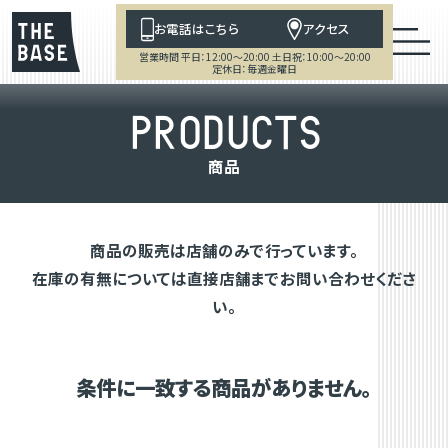
お電話はこちら
アクセス
営業時間 平日：12:00～20:00 土日祝：10:00～20:00
定休日：毎週金曜日
P
R
O
D
U
C
T
S
商
品
商品の販売は店舗のみで行っています。
在庫の有無については直接店舗までお問い合わせくださ
い。
条件に一致する商品がありません。