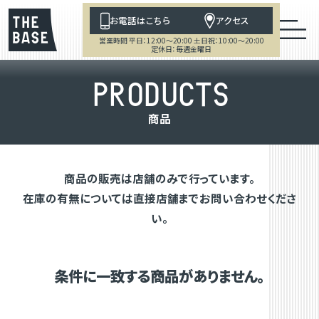
お電話はこちら
アクセス
営業時間 平日：12:00～20:00 土日祝：10:00～20:00
定休日：毎週金曜日
P
R
O
D
U
C
T
S
商
品
商品の販売は店舗のみで行っています。
在庫の有無については直接店舗までお問い合わせくださ
い。
条件に一致する商品がありません。