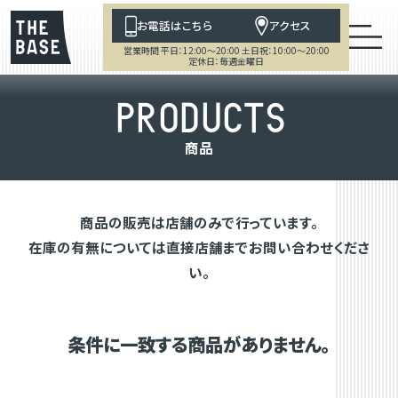
お電話はこちら
アクセス
営業時間 平日：12:00～20:00 土日祝：10:00～20:00
定休日：毎週金曜日
P
R
O
D
U
C
T
S
商
品
商品の販売は店舗のみで行っています。
在庫の有無については直接店舗までお問い合わせくださ
い。
条件に一致する商品がありません。