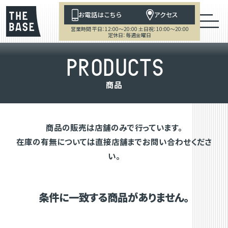
お電話はこちら
アクセス
営業時間 平日：12:00～20:00 土日祝：10:00～20:00
定休日：毎週金曜日
P
R
O
D
U
C
T
S
商
品
商品の販売は店舗のみで行っています。
在庫の有無については直接店舗までお問い合わせくださ
い。
条件に一致する商品がありません。