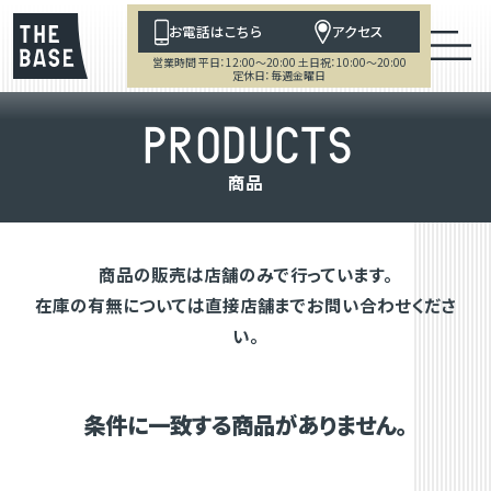
お電話はこちら
アクセス
営業時間 平日：12:00～20:00 土日祝：10:00～20:00
定休日：毎週金曜日
P
R
O
D
U
C
T
S
商
品
商品の販売は店舗のみで行っています。
在庫の有無については直接店舗までお問い合わせくださ
い。
条件に一致する商品がありません。