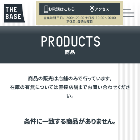
お電話はこちら
アクセス
営業時間 平日：12:00～20:00 土日祝：10:00～20:00
定休日：毎週金曜日
P
R
O
D
U
C
T
S
商
品
商品の販売は店舗のみで行っています。
在庫の有無については直接店舗までお問い合わせくださ
い。
条件に一致する商品がありません。