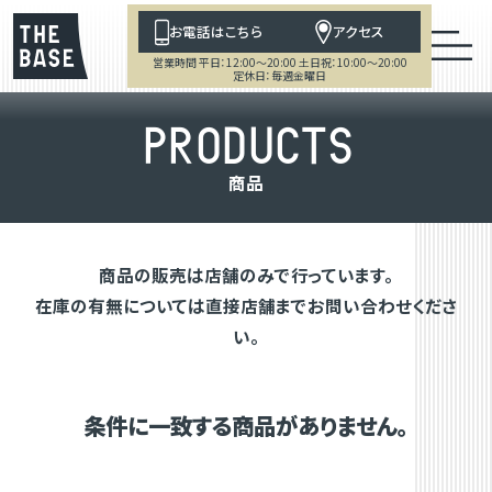
お電話はこちら
アクセス
営業時間 平日：12:00～20:00 土日祝：10:00～20:00
定休日：毎週金曜日
P
R
O
D
U
C
T
S
商
品
商品の販売は店舗のみで行っています。
在庫の有無については直接店舗までお問い合わせくださ
い。
条件に一致する商品がありません。