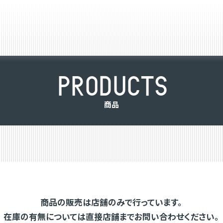
P
R
O
D
U
C
T
S
商
品
商品の販売は店舗のみで行っています。
在庫の有無については直接店舗までお問い合わせください。