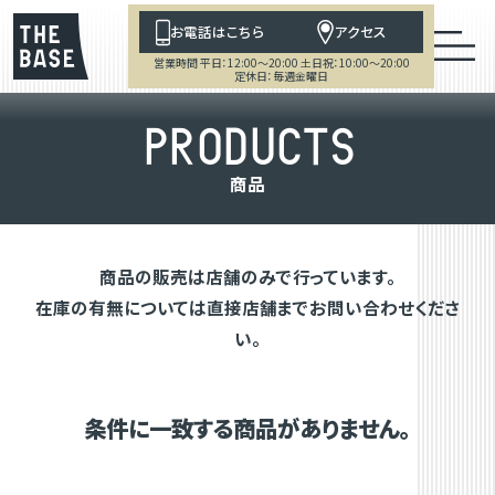
お電話はこちら
アクセス
営業時間 平日：12:00～20:00 土日祝：10:00～20:00
定休日：毎週金曜日
P
R
O
D
U
C
T
S
商
品
商品の販売は店舗のみで行っています。
在庫の有無については直接店舗までお問い合わせくださ
い。
条件に一致する商品がありません。