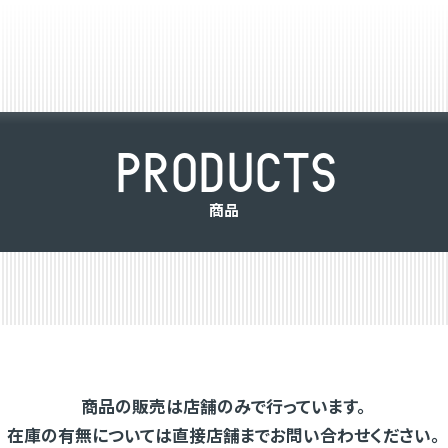
P
R
O
D
U
C
T
S
商
品
商品の販売は店舗のみで行っています。
在庫の有無については直接店舗までお問い合わせください。