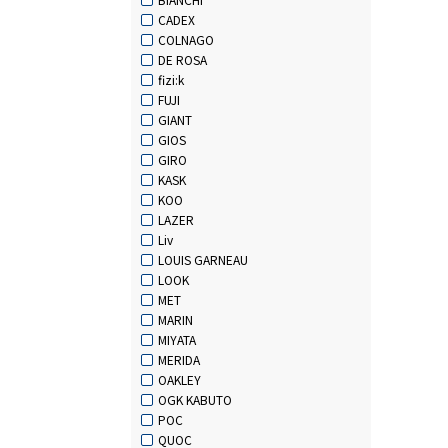
CADEX
COLNAGO
DE ROSA
fizi:k
FUJI
GIANT
GIOS
GIRO
KASK
KOO
LAZER
Liv
LOUIS GARNEAU
LOOK
MET
MARIN
MIYATA
MERIDA
OAKLEY
OGK KABUTO
POC
QUOC