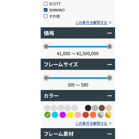
SCOTT
SHIMANO
その他
この条件を解除する
価格
ー
¥1,000
〜
¥1,500,000
フレームサイズ
ー
300
〜
580
カラー
ー
この条件を解除する
フレーム素材
ー