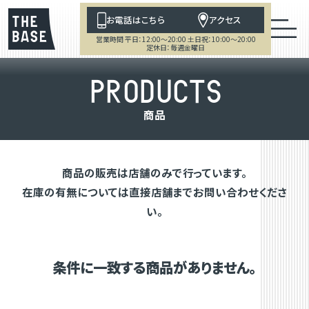
お電話はこちら
アクセス
営業時間 平日：12:00～20:00 土日祝：10:00～20:00
定休日：毎週金曜日
P
R
O
D
U
C
T
S
商
品
商品の販売は店舗のみで行っています。
在庫の有無については直接店舗までお問い合わせくださ
い。
条件に一致する商品がありません。