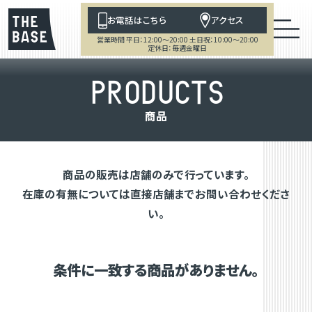
お電話はこちら
アクセス
営業時間 平日：12:00～20:00 土日祝：10:00～20:00
定休日：毎週金曜日
P
R
O
D
U
C
T
S
商
品
商品の販売は店舗のみで行っています。
在庫の有無については直接店舗までお問い合わせくださ
い。
条件に一致する商品がありません。