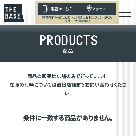
お電話はこちら
アクセス
営業時間 平日：12:00～20:00 土日祝：10:00～20:00
定休日：毎週金曜日
P
R
O
D
U
C
T
S
商
品
商品の販売は店舗のみで行っています。
在庫の有無については直接店舗までお問い合わせくださ
い。
条件に一致する商品がありません。