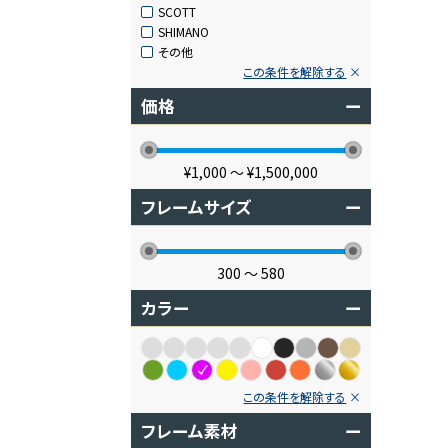
SCOTT
SHIMANO
その他
この条件を解除する
価格
ー
¥1,000
〜
¥1,500,000
フレームサイズ
ー
300
〜
580
カラー
ー
この条件を解除する
フレーム素材
ー