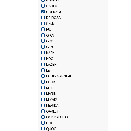
CADEX
COLNAGO
DE ROSA
fizi:k
FUJI
GIANT
GIOS
GIRO
KASK
KOO
LAZER
Liv
LOUIS GARNEAU
LOOK
MET
MARIN
MIYATA
MERIDA
OAKLEY
OGK KABUTO
POC
QUOC