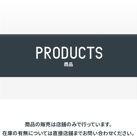
P
R
O
D
U
C
T
S
商
品
商品の販売は店舗のみで行っています。
在庫の有無については直接店舗までお問い合わせください。