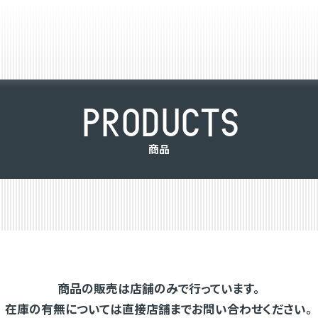
P
R
O
D
U
C
T
S
商
品
商品の販売は店舗のみで行っています。
在庫の有無については直接店舗までお問い合わせください。