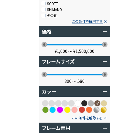
SCOTT
SHIMANO
その他
この条件を解除する
価格
ー
¥1,000
〜
¥1,500,000
フレームサイズ
ー
300
〜
580
カラー
ー
この条件を解除する
フレーム素材
ー