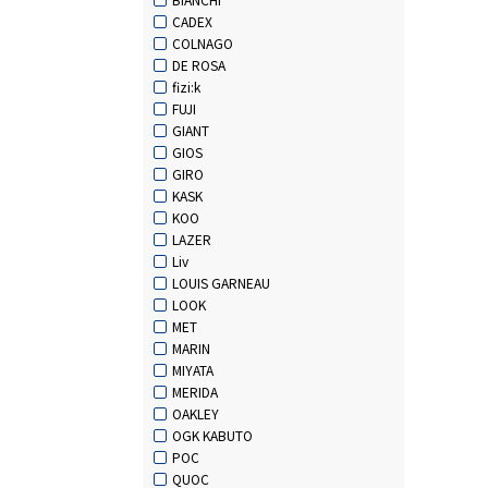
CADEX
COLNAGO
DE ROSA
fizi:k
FUJI
GIANT
GIOS
GIRO
KASK
KOO
LAZER
Liv
LOUIS GARNEAU
LOOK
MET
MARIN
MIYATA
MERIDA
OAKLEY
OGK KABUTO
POC
QUOC