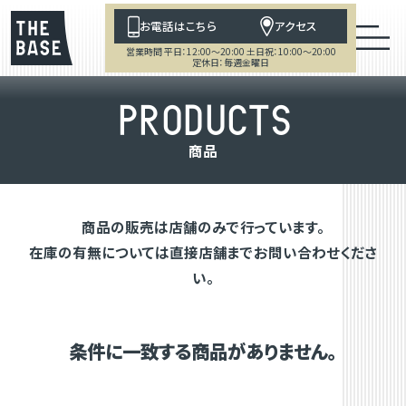
お電話はこちら
アクセス
営業時間 平日：12:00～20:00 土日祝：10:00～20:00
定休日：毎週金曜日
P
R
O
D
U
C
T
S
商
品
商品の販売は店舗のみで行っています。
在庫の有無については直接店舗までお問い合わせくださ
い。
条件に一致する商品がありません。