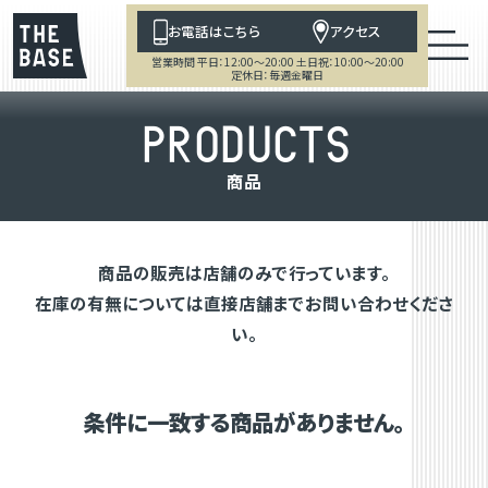
お電話はこちら
アクセス
営業時間 平日：12:00～20:00 土日祝：10:00～20:00
定休日：毎週金曜日
P
R
O
D
U
C
T
S
商
品
商品の販売は店舗のみで行っています。
在庫の有無については直接店舗までお問い合わせくださ
い。
条件に一致する商品がありません。