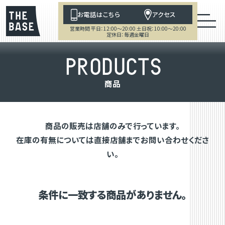
お電話はこちら
アクセス
営業時間 平日：12:00～20:00 土日祝：10:00～20:00
定休日：毎週金曜日
P
R
O
D
U
C
T
S
商
品
商品の販売は店舗のみで行っています。
在庫の有無については直接店舗までお問い合わせくださ
い。
条件に一致する商品がありません。