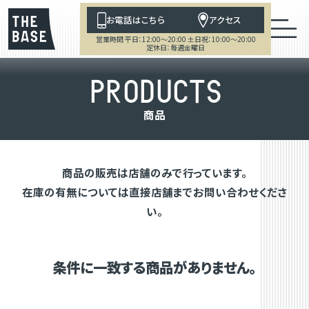
お電話はこちら
アクセス
営業時間 平日：12:00～20:00 土日祝：10:00～20:00
定休日：毎週金曜日
P
R
O
D
U
C
T
S
商
品
商品の販売は店舗のみで行っています。
在庫の有無については直接店舗までお問い合わせくださ
い。
条件に一致する商品がありません。