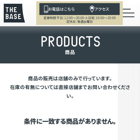
お電話はこちら
アクセス
営業時間 平日：12:00～20:00 土日祝：10:00～20:00
定休日：毎週金曜日
P
R
O
D
U
C
T
S
商
品
商品の販売は店舗のみで行っています。
在庫の有無については直接店舗までお問い合わせくださ
い。
条件に一致する商品がありません。