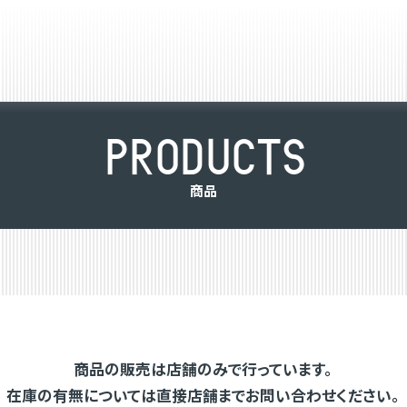
P
R
O
D
U
C
T
S
商
品
商品の販売は店舗のみで行っています。
在庫の有無については直接店舗までお問い合わせください。