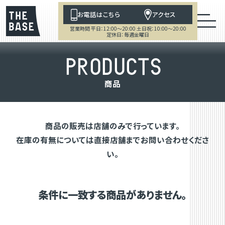
お電話はこちら
アクセス
営業時間 平日：12:00～20:00 土日祝：10:00～20:00
定休日：毎週金曜日
P
R
O
D
U
C
T
S
商
品
商品の販売は店舗のみで行っています。
在庫の有無については直接店舗までお問い合わせくださ
い。
条件に一致する商品がありません。