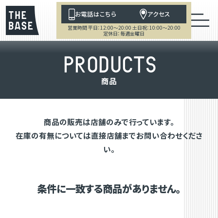
お電話はこちら
アクセス
営業時間 平日：12:00～20:00 土日祝：10:00～20:00
定休日：毎週金曜日
P
R
O
D
U
C
T
S
商
品
商品の販売は店舗のみで行っています。
在庫の有無については直接店舗までお問い合わせくださ
い。
条件に一致する商品がありません。