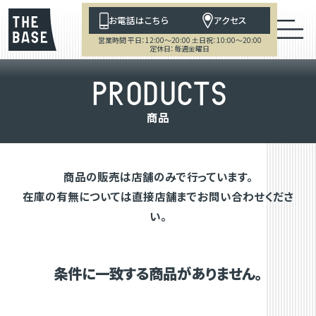
お電話はこちら
アクセス
営業時間 平日：12:00～20:00 土日祝：10:00～20:00
定休日：毎週金曜日
P
R
O
D
U
C
T
S
商
品
商品の販売は店舗のみで行っています。
在庫の有無については直接店舗までお問い合わせくださ
い。
条件に一致する商品がありません。