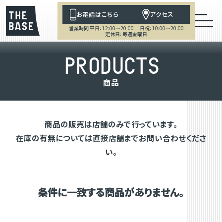
お電話はこちら
アクセス
営業時間 平日：12:00～20:00 土日祝：10:00～20:00
定休日：毎週金曜日
P
R
O
D
U
C
T
S
商
品
商品の販売は店舗のみで行っています。
在庫の有無については直接店舗までお問い合わせくださ
い。
条件に一致する商品がありません。