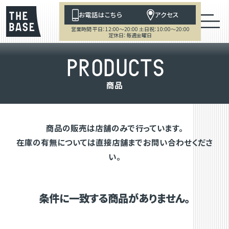
お電話はこちら
アクセス
営業時間 平日：12:00～20:00 土日祝：10:00～20:00
定休日：毎週金曜日
P
R
O
D
U
C
T
S
商
品
商品の販売は店舗のみで行っています。
在庫の有無については直接店舗までお問い合わせくださ
い。
条件に一致する商品がありません。