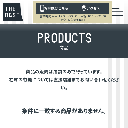
お電話はこちら
アクセス
営業時間 平日：12:00～20:00 土日祝：10:00～20:00
定休日：毎週金曜日
P
R
O
D
U
C
T
S
商
品
商品の販売は店舗のみで行っています。
在庫の有無については直接店舗までお問い合わせくださ
い。
条件に一致する商品がありません。