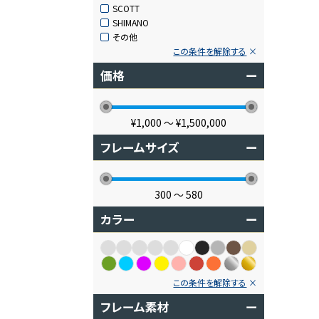
SCOTT
SHIMANO
その他
この条件を解除する
価格
ー
¥1,000
〜
¥1,500,000
フレームサイズ
ー
300
〜
580
カラー
ー
この条件を解除する
フレーム素材
ー