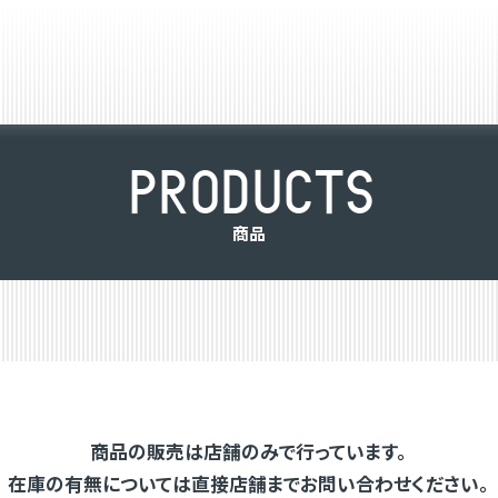
P
R
O
D
U
C
T
S
商
品
商品の販売は店舗のみで行っています。
在庫の有無については直接店舗までお問い合わせください。