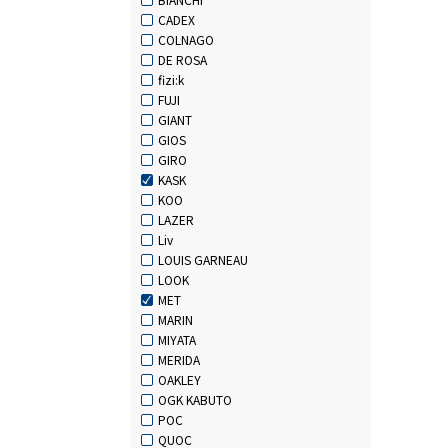
CADEX
COLNAGO
DE ROSA
fizi:k
FUJI
GIANT
GIOS
GIRO
KASK
KOO
LAZER
Liv
LOUIS GARNEAU
LOOK
MET
MARIN
MIYATA
MERIDA
OAKLEY
OGK KABUTO
POC
QUOC