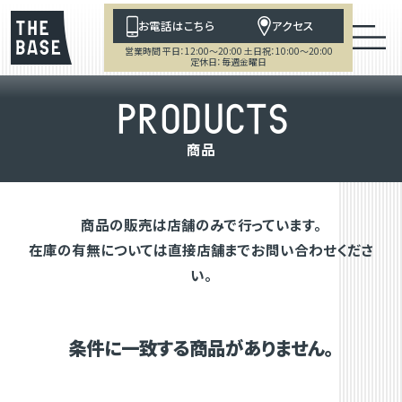
お電話はこちら
アクセス
営業時間 平日：12:00～20:00 土日祝：10:00～20:00
定休日：毎週金曜日
P
R
O
D
U
C
T
S
商
品
商品の販売は店舗のみで行っています。
在庫の有無については直接店舗までお問い合わせくださ
い。
条件に一致する商品がありません。