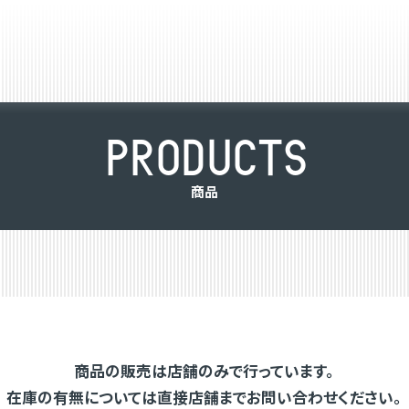
P
R
O
D
U
C
T
S
商
品
商品の販売は店舗のみで行っています。
在庫の有無については直接店舗までお問い合わせください。