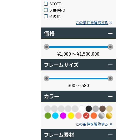
SCOTT
SHIMANO
その他
この条件を解除する
価格
ー
¥1,000
〜
¥1,500,000
フレームサイズ
ー
300
〜
580
カラー
ー
この条件を解除する
フレーム素材
ー