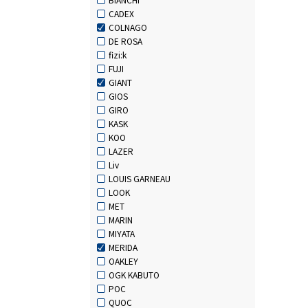
CADEX
COLNAGO
DE ROSA
fizi:k
FUJI
GIANT
GIOS
GIRO
KASK
KOO
LAZER
Liv
LOUIS GARNEAU
LOOK
MET
MARIN
MIYATA
MERIDA
OAKLEY
OGK KABUTO
POC
QUOC