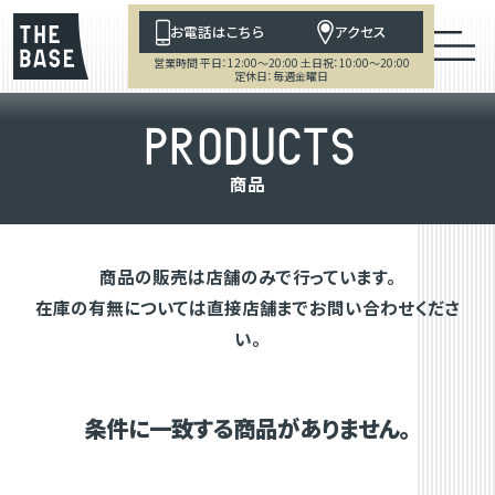
お電話はこちら
アクセス
営業時間 平日：12:00～20:00 土日祝：10:00～20:00
定休日：毎週金曜日
P
R
O
D
U
C
T
S
商
品
商品の販売は店舗のみで行っています。
在庫の有無については直接店舗までお問い合わせくださ
い。
条件に一致する商品がありません。