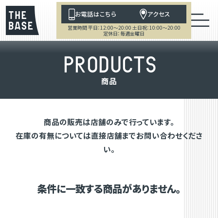
お電話はこちら
アクセス
営業時間 平日：12:00～20:00 土日祝：10:00～20:00
定休日：毎週金曜日
P
R
O
D
U
C
T
S
商
品
商品の販売は店舗のみで行っています。
在庫の有無については直接店舗までお問い合わせくださ
い。
条件に一致する商品がありません。