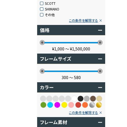
SCOTT
SHIMANO
その他
この条件を解除する
価格
ー
¥1,000
〜
¥1,500,000
フレームサイズ
ー
300
〜
580
カラー
ー
この条件を解除する
フレーム素材
ー