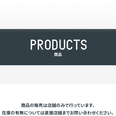
P
R
O
D
U
C
T
S
商
品
商品の販売は店舗のみで行っています。
在庫の有無については直接店舗までお問い合わせください。