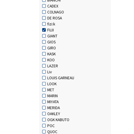
CADEX
COLNAGO
DE ROSA
fizi:k
FUJI
GIANT
GIOS
GIRO
KASK
KOO
LAZER
Liv
LOUIS GARNEAU
LOOK
MET
MARIN
MIYATA
MERIDA
OAKLEY
OGK KABUTO
POC
QUOC