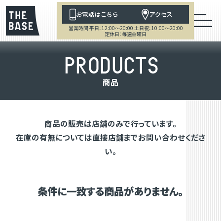
お電話はこちら
アクセス
営業時間 平日：12:00～20:00 土日祝：10:00～20:00
定休日：毎週金曜日
P
R
O
D
U
C
T
S
商
品
商品の販売は店舗のみで行っています。
在庫の有無については直接店舗までお問い合わせくださ
い。
条件に一致する商品がありません。